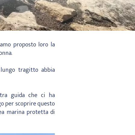
iamo proposto loro la
lonna.
lungo tragitto abbia
stra guida che ci ha
go per scoprire questo
rea marina protetta di