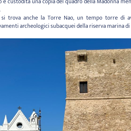
no è custodita una copia del quadro della Madonna mentr
.
o si trova anche la Torre Nao, un tempo torre di 
vamenti archeologici subacquei della riserva marina di