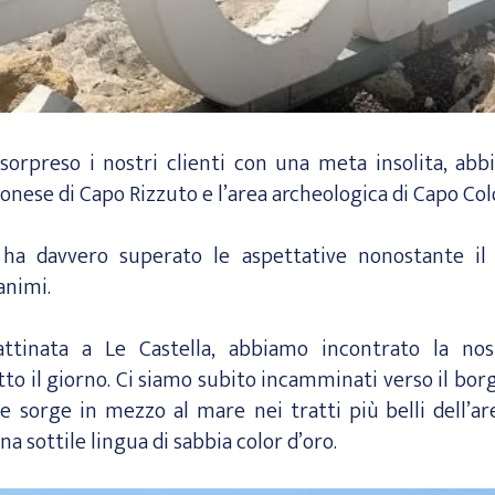
orpreso i nostri clienti con una meta insolita, abb
agonese di Capo Rizzuto e l’area archeologica di Capo Co
 ha davvero superato le aspettative nonostante il 
 animi.
attinata a Le Castella, abbiamo incontrato la no
o il giorno. Ci siamo subito incamminati verso il bor
he sorge in mezzo al mare nei tratti più belli dell’a
na sottile lingua di sabbia color d’oro.