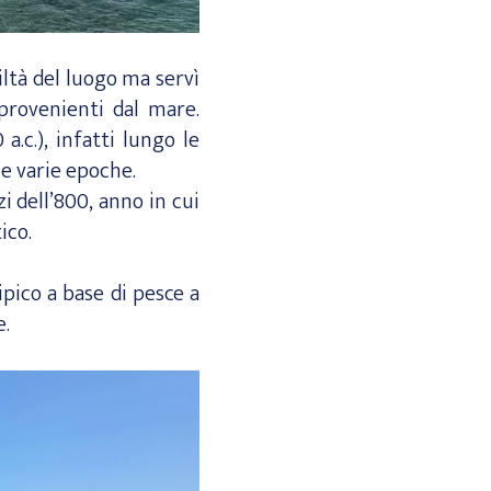
iltà del luogo ma servì
 provenienti dal mare.
.c.), infatti lungo le
le varie epoche.
i dell’800, anno in cui
ico.
ipico a base di pesce a
e.