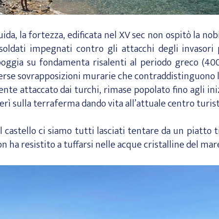
ida, la fortezza, edificata nel XV sec non ospitò la nob
oldati impegnati contro gli attacchi degli invasori
poggia su fondamenta risalenti al periodo greco (400 a
iverse sovrapposizioni murarie che contraddistinguono 
ente attaccato dai turchi, rimase popolato fino agli iniz
erì sulla terraferma dando vita all’attuale centro turist
l castello ci siamo tutti lasciati tentare da un piatto t
 ha resistito a tuffarsi nelle acque cristalline del mar