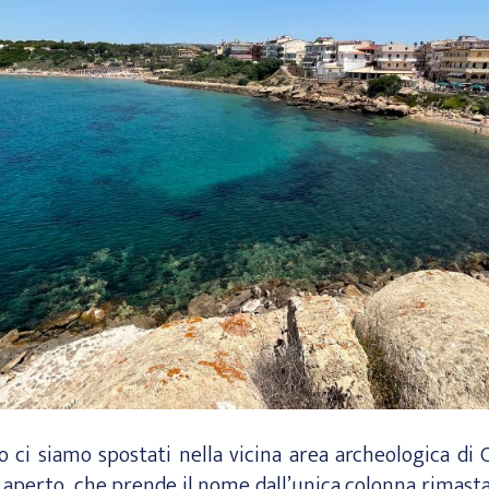
ci siamo spostati nella vicina area archeologica di
 aperto, che prende il nome dall’unica colonna rimasta