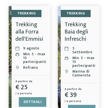
TREKKING
TREKKING
Trekking
Trekking
alla Forra
Baia degli
dell'Emmisi
Infreschi
9 agosto
5
Settembre
Min. 5 - max
15
Min. 5 - max
partecipanti
15
partecipanti
Rofrano
Marina di
Camerota
A partire da
€ 25
A partire da
€ 39
/ a persona
DETTAGLI
/ a persona