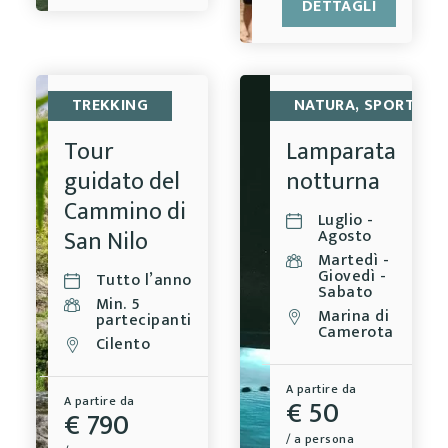
DETTAGLI
TREKKING
NATURA, SPORT E B
Tour
Lamparata
guidato del
notturna
Cammino di
Luglio -
San Nilo
Agosto
Martedì -
Giovedì -
Tutto l’anno
Sabato
Min. 5
Marina di
partecipanti
Camerota
Cilento
A partire da
€ 50
A partire da
€ 790
/ a persona